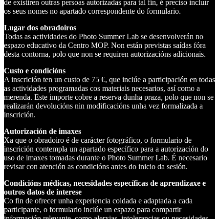
de existiren outras persoas autorizadas para tal fin, é preciso incluír
os seus nomes no apartado correspondente do formulario.
Lugar dos obradoiros‌‌‍
Todas as actividades do Photo Summer Lab se desenvolverán no
espazo educativo da Centro MOP. Non están previstas saídas fóra
desta contorna, polo que non se requiren autorizacións adicionais.
Custo e condicións‍
A inscrición ten un custo de 75 €, que inclúe a participación en todas
as actividades programadas cos materiais necesarios, así como a
merenda. Este importe cobre a reserva dunha praza, polo que non se
realizarán devolucións nin modificacións unha vez formalizada a
inscrición.
Autorización de imaxes
​‌​Xa que o obradoiro é de carácter fotográfico, o formulario de
inscrición contempla un apartado específico para a autorización do
uso de imaxes tomadas durante o Photo Summer Lab. É necesario
revisar con atención as condicións antes do inicio da sesión.
Condicións médicas, necesidades específicas de aprendizaxe e
outros datos de interese
Co fin de ofrecer unha experiencia coidada e adaptada a cada
participante, o formulario inclúe un espazo para compartir
información relevante, como alerxias, intolerancias ou necesidades